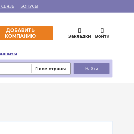
 СВЯЗЬ
БОНУСЫ


ДОБАВИТЬ
КОМПАНИЮ
Закладки
Войти
аншизы
все страны
