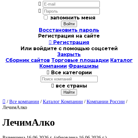


запомнить меня
Восстановить пароль
Регистрация на сайте

Регистрация
Или войдите с помощью соцсетей
Закрыть
Сборник сайтов
Торговые площадки
Каталог
Компании
Франшизы

Все категории

все страны

/
Все компании
/
Каталог Компании
/
Компании России
/
ЛечимАлко
ЛечимАлко
Размещена 16.06.2026 г.
(обновлена 16.06.2026 г.)