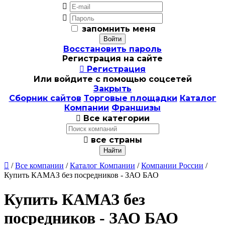


запомнить меня
Восстановить пароль
Регистрация на сайте

Регистрация
Или войдите с помощью соцсетей
Закрыть
Сборник сайтов
Торговые площадки
Каталог
Компании
Франшизы

Все категории

все страны

/
Все компании
/
Каталог Компании
/
Компании России
/
Купить КАМАЗ без посредников - ЗАО БАО
Купить КАМАЗ без
посредников - ЗАО БАО