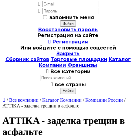


запомнить меня
Восстановить пароль
Регистрация на сайте

Регистрация
Или войдите с помощью соцсетей
Закрыть
Сборник сайтов
Торговые площадки
Каталог
Компании
Франшизы

Все категории

все страны

/
Все компании
/
Каталог Компании
/
Компании России
/
ATTIKA - заделка трещин в асфальте
ATTIKA - заделка трещин в
асфальте