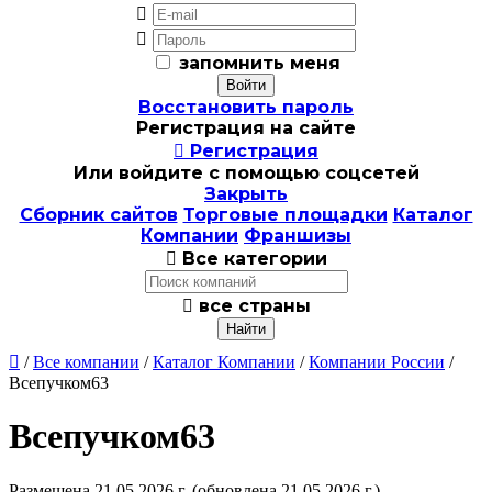


запомнить меня
Восстановить пароль
Регистрация на сайте

Регистрация
Или войдите с помощью соцсетей
Закрыть
Сборник сайтов
Торговые площадки
Каталог
Компании
Франшизы

Все категории

все страны

/
Все компании
/
Каталог Компании
/
Компании России
/
Всепучком63
Всепучком63
Размещена 21.05.2026 г.
(обновлена 21.05.2026 г.)