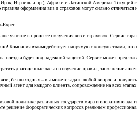
, Ирак, Израиль и пр.), Африки и Латинской Америки. Текущий 
о правила оформления виз и страховок могут сильно отличаться
-Expert
аше участие в процессе получения виз и страховок. Сервис гара
ожно! Компания взаимодействует напрямую с консульствами, что 
аша поездка будет под надежной защитой. Сервис может предлож
тратить драгоценные часы на изучение правил, заполнение анкет
связи, без выходных – вы можете задать любой вопрос и получи
личный агент для каждого клиента, сопровождение на всех этапа
визовой политике различных государств мира и оперативно адап
те решение бюрократических вопросов реальным профессионалам