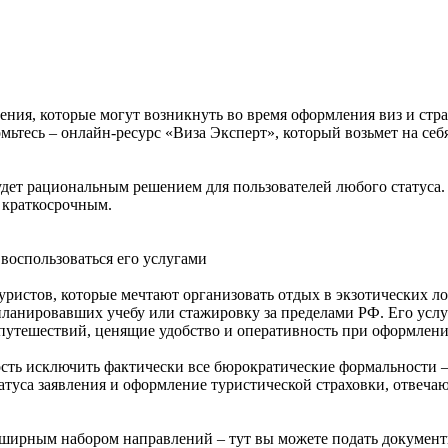
ения, которые могут возникнуть во время оформления виз и стр
омьтесь – онлайн-ресурс «Виза Эксперт», который возьмет на се
 будет рациональным решением для пользователей любого статуса
и краткосрочным.
воспользоваться его услугами
ристов, которые мечтают организовать отдых в экзотических ло
апланировавших учебу или стажировку за пределами РФ. Его усл
 путешествий, ценящие удобство и оперативность при оформлен
сть исключить фактически все бюрократические формальности – 
татуса заявления и оформление туристической страховки, отвеча
обширным набором направлений – тут вы можете подать докумен