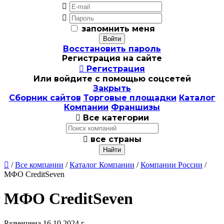


запомнить меня
Восстановить пароль
Регистрация на сайте

Регистрация
Или войдите с помощью соцсетей
Закрыть
Сборник сайтов
Торговые площадки
Каталог
Компании
Франшизы

Все категории

все страны

/
Все компании
/
Каталог Компании
/
Компании России
/
МФО CreditSeven
МФО CreditSeven
Размещена 16.10.2024 г.