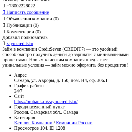

+78002228022

Написать сообщение

Объявления компании (0)

Публикации (0)

Комментарии (0)
Добавил пользователь

zaymcreditstar
Займ в компании CreditSeven (CREDIT7) — это удобный
способ быстро получить деньги до зарплаты с минимальными
процентами. Новым клиентам компания предлагает
уникальные условия — займ можно оформить без процентов!
Адрес
Самара, ул. Авроры, д. 150, пом. Н4, оф. 306.1
График работы
24/7
Сайт
https://brobank.ru/zaym-creditstar/
Город/населенный пункт
Россия, Самарская обл., Самара
Категория
Каталог Компании
/
Компании России
Просмотров 104, ID 1208