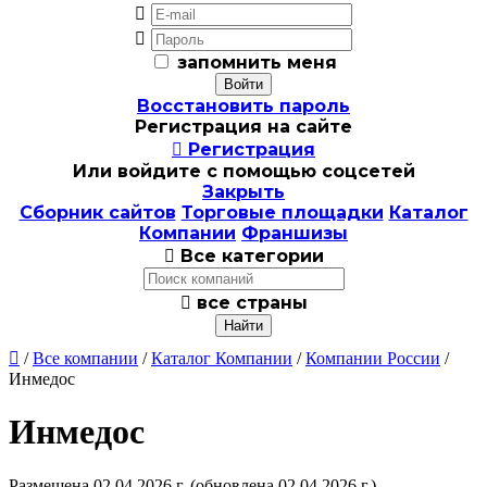


запомнить меня
Восстановить пароль
Регистрация на сайте

Регистрация
Или войдите с помощью соцсетей
Закрыть
Сборник сайтов
Торговые площадки
Каталог
Компании
Франшизы

Все категории

все страны

/
Все компании
/
Каталог Компании
/
Компании России
/
Инмедос
Инмедос
Размещена 02.04.2026 г.
(обновлена 02.04.2026 г.)