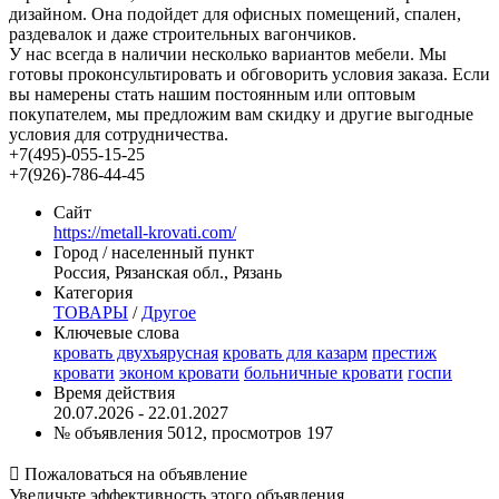
дизайном. Она подойдет для офисных помещений, спален,
раздевалок и даже строительных вагончиков.
У нас всегда в наличии несколько вариантов мебели. Мы
готовы проконсультировать и обговорить условия заказа. Если
вы намерены стать нашим постоянным или оптовым
покупателем, мы предложим вам скидку и другие выгодные
условия для сотрудничества.
+7(495)-055-15-25
+7(926)-786-44-45
Сайт
https://metall-krovati.com/
Город / населенный пункт
Россия, Рязанская обл., Рязань
Категория
ТОВАРЫ
/
Другое
Ключевые слова
кровать двухъярусная
кровать для казарм
престиж
кровати
эконом кровати
больничные кровати
госпи
Время действия
20.07.2026 - 22.01.2027
№ объявления 5012, просмотров 197

Пожаловаться на объявление
Увеличьте эффективность этого объявления