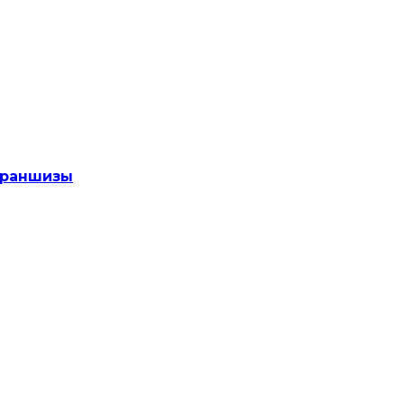
раншизы