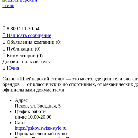

8 800 511-30-54

Написать сообщение

Объявления компании (0)

Публикации (0)

Комментарии (0)
Добавил пользователь

Юлия
Салон «Швейцарский стиль» — это место, где ценители элега
брендов — от классических до спортивных, от механических до
официальными документами.
Адрес
Псков, ул. Звездная, 5
График работы
пн-вс 10.00-20.00
Сайт
https://pskov.swiss-style.ru
Город/населенный пункт