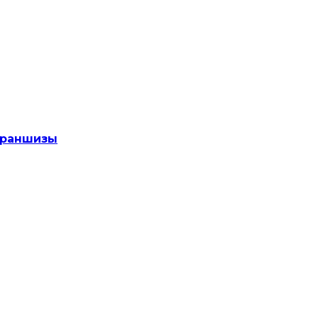
раншизы