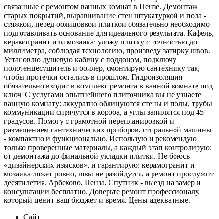
связанные с ремонтом ванных комнат в Пензе. Демонтаж
старых покрытий, выравнивание стен штукатуркой и пола -
стяжкой, перед облицовкой плиткой обязательно необходимо
подготавливать основание для идеального результата. Кафель,
керамогранит или мозаика: уложу плитку с точностью до
миллиметра, соблюдая технологию, произведу затирку швов.
Установлю душевую кабину с поддоном, подключу
полотенцесушитель и бойлер, смонтирую сантехнику так,
чтобы протечки остались в прошлом. Гидроизоляция
обязательно входит в комплекс ремонта в ванной комнате под
ключ. С услугами опытнейшего плиточника вы не узнаете
ванную комнату: аккуратно облицуются стены и полы, трубы
коммуникаций спрячутся в короба, а углы запилятся под 45
градусов. Помогу с грамотной перепланировкой и
размещением сантехнических приборов, стиральной машины
- компактно и функционально. Использую и рекомендую
только проверенные материалы, а каждый этап контролирую:
от демонтажа до финальной укладки плитки. Не боюсь
«дизайнерских изысков», и гарантирую: керамогранит и
мозаика ляжет ровно, швы не разойдутся, а ремонт прослужит
десятилетия. Арбеково, Пенза, Спутник - выезд на замер и
консультации бесплатно. Доверьте ремонт профессионалу,
который ценит ваш бюджет и время. Цены адекватные.
Сайт