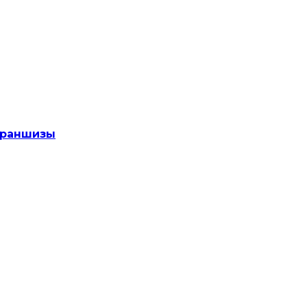
раншизы