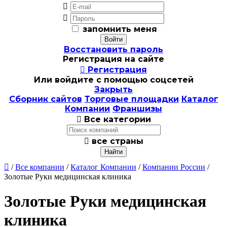


запомнить меня
Восстановить пароль
Регистрация на сайте

Регистрация
Или войдите с помощью соцсетей
Закрыть
Сборник сайтов
Торговые площадки
Каталог
Компании
Франшизы

Все категории

все страны

/
Все компании
/
Каталог Компании
/
Компании России
/
Золотые Руки медицинская клиника
Золотые Руки медицинская
клиника