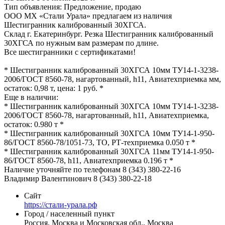
Тип объявления:
Предложение, продаю
ООО МХ «Стали Урала» предлагаем из наличия
Шестигранник калиброванный 30ХГСА.
Склад г. Екатеринбург. Резка Шестигранник калиброванный
30ХГСА по нужным вам размерам по длине.
Все шестигранники с сертификатами!
* Шестигранник калиброванный 30ХГСА 10мм ТУ14-1-3238-
2006/ГОСТ 8560-78, нагартованный, h11, Авиатехприемка мм,
остаток: 0,98 т, цена: 1 руб. *
Еще в наличии:
* Шестигранник калиброванный 30ХГСА 10мм ТУ14-1-3238-
2006/ГОСТ 8560-78, нагартованный, h11, Авиатехприемка,
остаток: 0.980 т *
* Шестигранник калиброванный 30ХГСА 10мм ТУ14-1-950-
86/ГОСТ 8560-78/1051-73, ТО, РТ-техприемка 0.050 т *
* Шестигранник калиброванный 30ХГСА 11мм ТУ14-1-950-
86/ГОСТ 8560-78, h11, Авиатехприемка 0.196 т *
Наличие уточняйте по телефонам 8 (343) 380-22-16
Владимир Валентинович 8 (343) 380-22-18
Сайт
https://стали-урала.рф
Город / населенный пункт
Россия, Москва и Московская обл., Москва