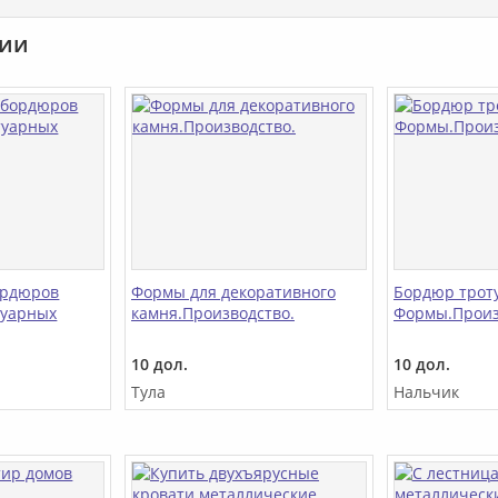
рии
ордюров
Формы для декоративного
Бордюр трот
туарных
камня.Производство.
Формы.Произ
10 дол.
10 дол.
Тула
Нальчик