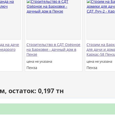
да на даче
Строительство в СДТ Озёрное
Строим на Барк
недорого
на Барковке - дачный дом в
для дачи и дома
Пензе
Каркас-58 Пенз
цена не указана
цена не указана
Пенза
Пенза
 остаток: 0,197 тн