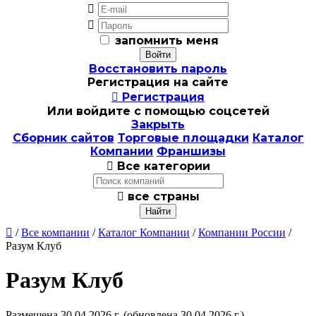


запомнить меня
Восстановить пароль
Регистрация на сайте

Регистрация
Или войдите с помощью соцсетей
Закрыть
Сборник сайтов
Торговые площадки
Каталог
Компании
Франшизы

Все категории

все страны

/
Все компании
/
Каталог Компании
/
Компании России
/
Разум Клуб
Разум Клуб
Размещена 30.04.2026 г.
(обновлена 30.04.2026 г.)