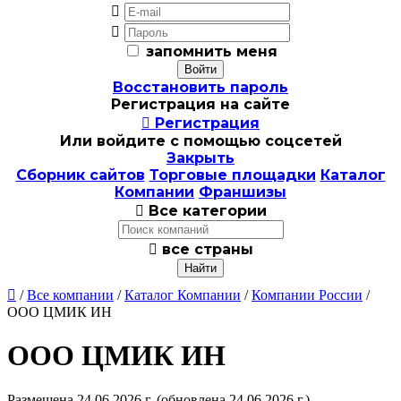


запомнить меня
Восстановить пароль
Регистрация на сайте

Регистрация
Или войдите с помощью соцсетей
Закрыть
Сборник сайтов
Торговые площадки
Каталог
Компании
Франшизы

Все категории

все страны

/
Все компании
/
Каталог Компании
/
Компании России
/
ООО ЦМИК ИН
ООО ЦМИК ИН
Размещена 24.06.2026 г.
(обновлена 24.06.2026 г.)