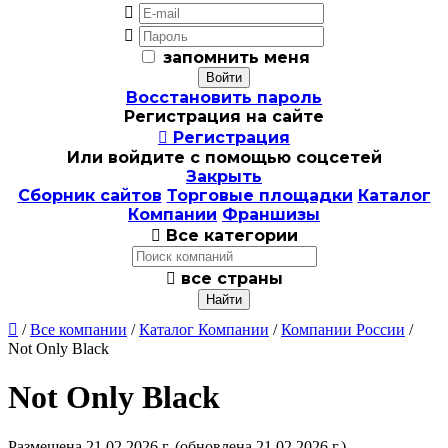


запомнить меня
Восстановить пароль
Регистрация на сайте

Регистрация
Или войдите с помощью соцсетей
Закрыть
Сборник сайтов
Торговые площадки
Каталог
Компании
Франшизы

Все категории

все страны

/
Все компании
/
Каталог Компании
/
Компании России
/
Not Only Black
Not Only Black
Размещена 21.02.2026 г.
(обновлена 21.02.2026 г.)