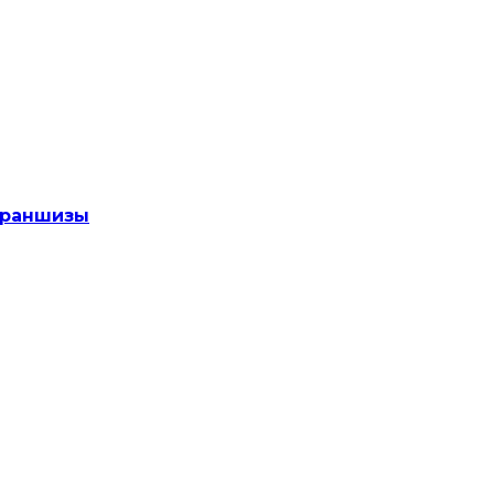
раншизы