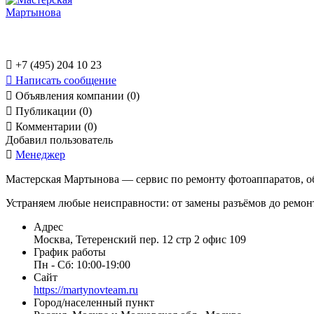

+7 (495) 204 10 23

Написать сообщение

Объявления компании (0)

Публикации (0)

Комментарии (0)
Добавил пользователь

Менеджер
Мастерская Мартынова — сервис по ремонту фотоаппаратов, об
Устраняем любые неисправности: от замены разъёмов до ремонта
Адрес
Москва, Тетеренский пер. 12 стр 2 офис 109
График работы
Пн - Сб: 10:00-19:00
Сайт
https://martynovteam.ru
Город/населенный пункт