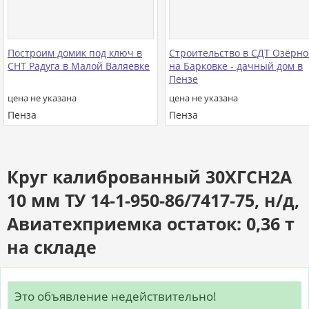
Построим домик под ключ в
Строительство в СДТ Озёрно
СНТ Радуга в Малой Валяевке
на Барковке - дачный дом в
Пензе
цена не указана
цена не указана
Пенза
Пенза
Круг калиброванный 30ХГСН2А
10 мм ТУ 14-1-950-86/7417-75, н/д,
Авиатехприемка остаток: 0,36 т
на складе
Это объявление недействительно!