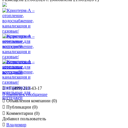

+7 (499) 213-43-17

Написать сообщение

Объявления компании (0)

Публикации (0)

Комментарии (0)
Добавил пользователь

Владимир