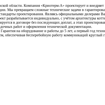
ской области. Компания «Криотерм-А» проектирует и внедряет
ации. Мы превращаем сложные технические задачи в гарантиров
андарты проектирования. Являясь официальными дилерами Baxi, 
т разрабатывается индивидуально, с учётом архитектуры котте
руется в договоре без последующих доплат, а этап проектирова
адочных работ и оформления технической документации.
арантия на оборудование и работы до 5 лет, а первый год тех
ем, обеспечивая бесперебойную работу коммуникаций круглый г