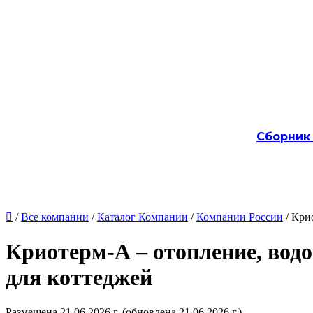
Сборник

/
Все компании
/
Каталог Компании
/
Компании России
/ Кри
Криотерм-А – отопление, вод
для коттеджей
Размещена 21.06.2026 г.
(обновлена 21.06.2026 г.)