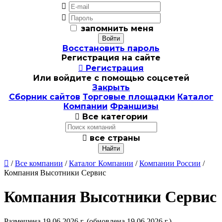


запомнить меня
Восстановить пароль
Регистрация на сайте

Регистрация
Или войдите с помощью соцсетей
Закрыть
Сборник сайтов
Торговые площадки
Каталог
Компании
Франшизы

Все категории

все страны

/
Все компании
/
Каталог Компании
/
Компании России
/
Компания Высотники Сервис
Компания Высотники Сервис
Размещена 19.06.2026 г.
(обновлена 19.06.2026 г.)