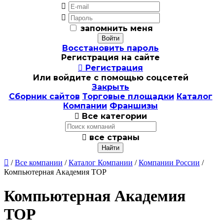


запомнить меня
Восстановить пароль
Регистрация на сайте

Регистрация
Или войдите с помощью соцсетей
Закрыть
Сборник сайтов
Торговые площадки
Каталог
Компании
Франшизы

Все категории

все страны

/
Все компании
/
Каталог Компании
/
Компании России
/
Компьютерная Академия TOP
Компьютерная Академия
TOP