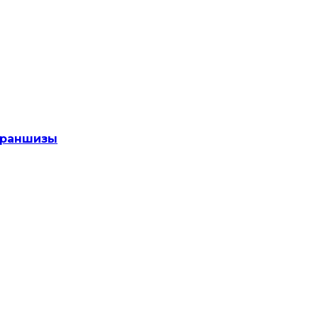
раншизы