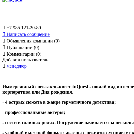

+7 985 121-20-89

Написать сообщение

Объявления компании (0)

Публикации (0)

Комментарии (0)
Добавил пользователь

менеджер
Иммерсивный спектакль-квест InQuest - новый вид интелле
корпоратива или Дня рождения.
- 4 острых сюжета в жанре герметичного детектива;
- профессиональные актеры;
- гости в главных ролях. Погружение начинается за несколь
- удобный выездной формат: актеры с реквизитом приедут к