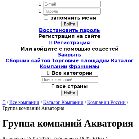


запомнить меня
Восстановить пароль
Регистрация на сайте

Регистрация
Или войдите с помощью соцсетей
Закрыть
Сборник сайтов
Торговые площадки
Каталог
Компании
Франшизы

Все категории

все страны

/
Все компании
/
Каталог Компании
/
Компании России
/
Группа компаний Акватория
Группа компаний Акватория
Размещена 18.05.2026 г.
(обновлена 18.05.2026 г.)