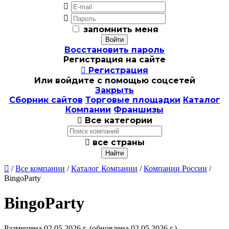


запомнить меня
Восстановить пароль
Регистрация на сайте

Регистрация
Или войдите с помощью соцсетей
Закрыть
Сборник сайтов
Торговые площадки
Каталог
Компании
Франшизы

Все категории

все страны

/
Все компании
/
Каталог Компании
/
Компании России
/
BingoParty
BingoParty
Размещена 02.05.2026 г.
(обновлена 02.05.2026 г.)