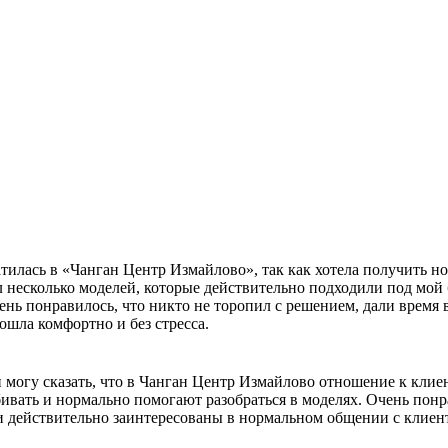
тилась в «Чанган Центр Измайлово», так как хотела получить н
л несколько моделей, которые действительно подходили под мой
ень понравилось, что никто не торопил с решением, дали время
ошла комфортно и без стресса.
и могу сказать, что в Чанган Центр Измайлово отношение к кли
вать и нормально помогают разобраться в моделях. Очень понра
 действительно заинтересованы в нормальном общении с клиенто