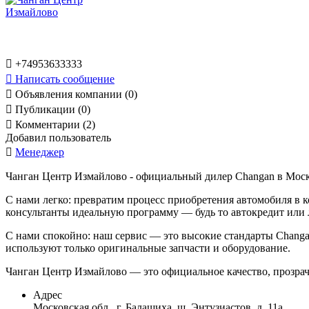

+74953633333

Написать сообщение

Объявления компании (0)

Публикации (0)

Комментарии (2)
Добавил пользователь

Менеджер
Чанган Центр Измайлово
-
официальный дилер Changan в Москве
С нами легко: превратим процесс приобретения автомобиля в
консультанты идеальную программу — будь то автокредит или л
С нами спокойно: наш сервис — это высокие стандарты Changa
используют только оригинальные запчасти и оборудование.
Чанган Центр Измайлово — это официальное качество, прозрач
Адрес
Московская обл., г. Балашиха, ш. Энтузиастов, д. 11а