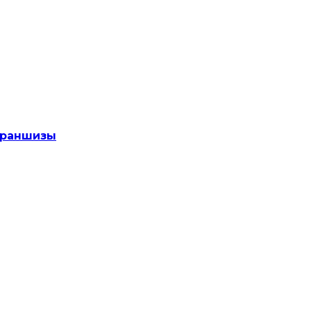
раншизы