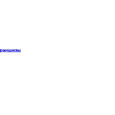
раншизы