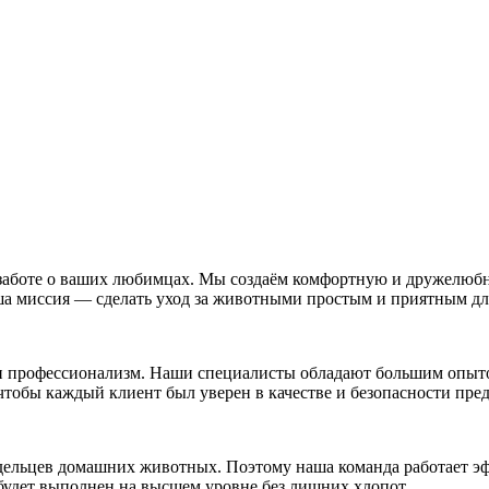
заботе о ваших любимцах. Мы создаём комфортную и дружелюбн
ша миссия — сделать уход за животными простым и приятным дл
и профессионализм. Наши специалисты обладают большим опыто
чтобы каждый клиент был уверен в качестве и безопасности пред
дельцев домашних животных. Поэтому наша команда работает эф
будет выполнен на высшем уровне без лишних хлопот.