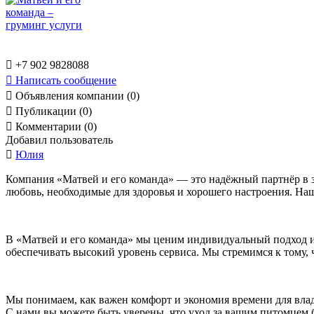

+7 902 9828088

Написать сообщение

Объявления компании (0)

Публикации (0)

Комментарии (0)
Добавил пользователь

Юлия
Компания «Матвей и его команда» — это надёжный партнёр в 
любовь, необходимые для здоровья и хорошего настроения. На
В «Матвей и его команда» мы ценим индивидуальный подход 
обеспечивать высокий уровень сервиса. Мы стремимся к тому, 
Мы понимаем, как важен комфорт и экономия времени для вла
С нами вы можете быть уверены, что уход за вашим питомцем 