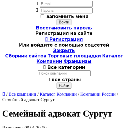


запомнить меня
Восстановить пароль
Регистрация на сайте

Регистрация
Или войдите с помощью соцсетей
Закрыть
Сборник сайтов
Торговые площадки
Каталог
Компании
Франшизы

Все категории

все страны

/
Все компании
/
Каталог Компании
/
Компании России
/
Семейный адвокат Сургут
Семейный адвокат Сургут
Размещена 09.01.2025 г.