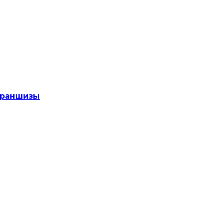
раншизы