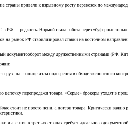
ские страны привели к взрывному росту перевозок по междун
 в РФ — редкость. Нормой стала работа через «буферные зоны» 
в на рынок РФ стабилизировал ставки на восточном направлени
ый документооборот между дружественными странами (РФ, Кита
можне
ст груза на границе из-за подозрения в обходе экспортного кон
ю цепочку перепродажи товара. «Серые» брокеры уходят в прош
час стоит не просто пени, а потери товара. Критически важно 
ктеристики.
ки и агентов в третьих странах требует идеального документооб