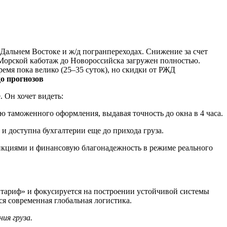
альнем Востоке и ж/д погранпереходах. Снижение за счет
 Морской каботаж до Новороссийска загружен полностью.
мя пока велико (25–35 суток), но скидки от РЖД
о прогнозов
 Он хочет видеть:
 таможенного оформления, выдавая точность до окна в 4 часа.
и доступна бухгалтерии еще до прихода груза.
нкциями и финансовую благонадежность в режиме реального
 тариф» и фокусируется на построении устойчивой системы
я современная глобальная логистика.
ия груза.