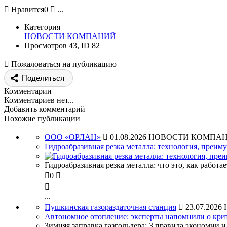

Нравится
0

...
Категория
НОВОСТИ КОМПАНИЙ
Просмотров 43, ID 82

Пожаловаться на публикацию
Поделиться
Комментарии
Комментариев нет...
Добавить комментарий
Похожие публикации
ООО «ОРЛАН»

01.08.2026
НОВОСТИ КОМПА
Гидроабразивная резка металла: технология, преим
Гидроабразивная резка металла: что это, как работ

0


...
Пушкинская газораздаточная станция

23.07.2026
Автономное отопление: эксперты напомнили о крит
Зимняя заправка газгольдера: 3 правила экономии и