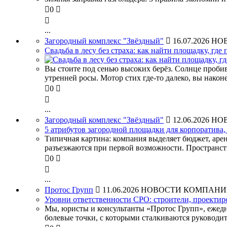

0


...
Загородный комплекс "Звёздный"

16.07.2026
НО
Свадьба в лесу без страха: как найти площадку, где
Вы стоите под сенью высоких берёз. Солнце пробива
утренней росы. Мотор стих где-то далеко, вы након

0


...
Загородный комплекс "Звёздный"

12.06.2026
НО
5 атрибутов загородной площадки для корпоратива,
Типичная картина: компания выделяет бюджет, аре
разъезжаются при первой возможности. Пространств

0


...
Протос Групп

11.06.2026
НОВОСТИ КОМПАНИ
Уровни ответственности СРО: строители, проектир
Мы, юристы и консультанты «Протос Групп», ежед
болевые точки, с которыми сталкиваются руководи