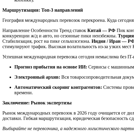
Маршрутизация: Топ-3 направлений
География международных перевозок перекроена. Куда сегодня 
Направление Особенности Тренд ставок
Китай — РФ
Пик конт
конкуренции ж/д и авто, но сезонные пики неизбежны.
Турци
Стабилизация, рост на пике сельхозсезона.
Индия / Иран — Р
стимулируют трафик. Высокая волатильность из-за узких мест 
Успешная международная перевозка сегодня немыслима без IT-и
Прогноз прибытия на основе ИИ:
Сервисы с машинным о
Электронный архив:
Вся товаросопроводительная докум
Автоматический скоринг контрагентов:
Системы прове
времени.
Заключение: Рынок экспертизы
Рынок международных перевозок в 2026 году очищается от дил
доставки. Гибкая маршрутизация, юридическая безопасность сд
Выбирайте не перевозчика, а надежного логистического партне