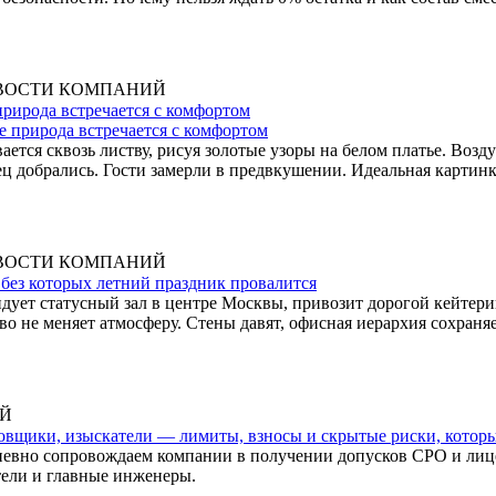
ВОСТИ КОМПАНИЙ
 природа встречается с комфортом
ется сквозь листву, рисуя золотые узоры на белом платье. Возд
ец добрались. Гости замерли в предвкушении. Идеальная картинк
ВОСТИ КОМПАНИЙ
 без которых летний праздник провалится
ндует статусный зал в центре Москвы, привозит дорогой кейтер
о не меняет атмосферу. Стены давят, офисная иерархия сохраняе
Й
овщики, изыскатели — лимиты, взносы и скрытые риски, которы
невно сопровождаем компании в получении допусков СРО и лиц
тели и главные инженеры.