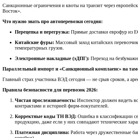
Санкционные ограничения и квоты на транзит через европей
Восток».
Что нужно знать про автоперевозки сегодня:
Перецепка и перегрузка:
Прямые доставки еврофур из ЕС
Китайские фуры:
Массовый заход китайских перевозчико
температурных грузов.
Электронные накладные (эДПГ):
Переход на безбумажн
Параллельный импорт и «Санкционный комплаенс» на та
Главный страх участника ВЭД сегодня — не срыв сроков, а аре
Правила безопасности для перевозок 2026:
Чистая прослеживаемость:
Инспектор должен видеть вс
контрактами и историей фирм-покупателей.
Корректные коды ТН ВЭД:
Ошибка в классификации сей
продукцию, даже если у них совпадают технические хара
Платежная дисциплина:
Работа через дружественные бан
копейки).