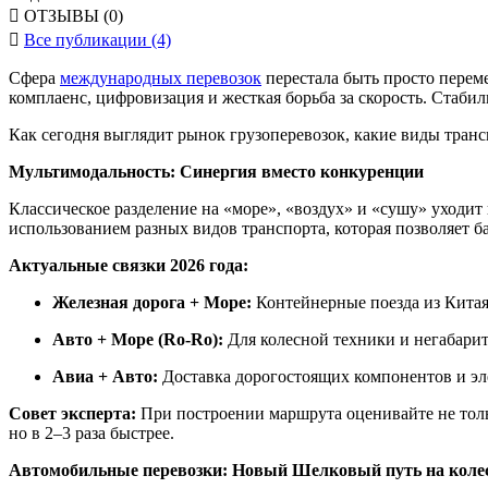

ОТЗЫВЫ (0)

Все публикации (4)
Сфера
международных перевозок
перестала быть просто переме
комплаенс, цифровизация и жесткая борьба за скорость. Стаб
Как сегодня выглядит рынок грузоперевозок, какие виды транс
Мультимодальность: Синергия вместо конкуренции
Классическое разделение на «море», «воздух» и «сушу» уходи
использованием разных видов транспорта, которая позволяет 
Актуальные связки 2026 года:
Железная дорога + Море:
Контейнерные поезда из Китая 
Авто + Море (Ro-Ro):
Для колесной техники и негабари
Авиа + Авто:
Доставка дорогостоящих компонентов и эле
Совет эксперта:
При построении маршрута оценивайте не тольк
но в 2–3 раза быстрее.
Автомобильные перевозки: Новый Шелковый путь на коле