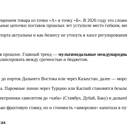
щением товара из точки «А» в точку «Б». В 2026 году это слож
ильные цепочки поставок прошлых лет уступили место гибким, м
порта актуальны и как бизнесу не утонуть в хаосе регулировани
т в прошлое. Главный тренд —
мультимодальные международны
балансировать между срочностью и бюджетом.
до портов Дальнего Востока или через Казахстан, далее — морс
та. Паромные линии через Турцию или Каспий становятся безал
ктроники самолетом до «хаба» (Стамбул, Дубай, Баку) и дальн
о фрахтовую ставку, но и стоимость «заморозки» капитала в пу
сах