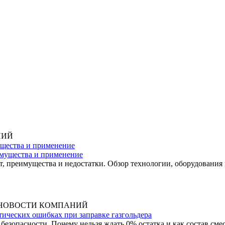
НИЙ
ущества и применение
ает, преимущества и недостатки. Обзор технологии, оборудовани
НОВОСТИ КОМПАНИЙ
ических ошибках при заправке газгольдера
 безопасности. Почему нельзя ждать 0% остатка и как состав сме