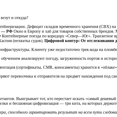
везут и откуда?
ейнеризации. Дефицит складов временного хранения (СВХ) на Д
я — РФ
Окно в Европу и хаб для товаров собственных брендов.
Ф
Контейнерные поезда по коридору «Север—Юг». Транзитное вре
Каспия (нехватка судов).
Цифровой контур: От отслеживания д
нфраструктуры. Клиенту уже недостаточно трек-кода на пломбе.
бучением анализируют погоду, загруженность портов и историю
ентация (сертификаты, CMR, коносаменты) хранится в «облаке» 
ряют перевозчика и отправителя на предмет нахождения под са
етантов. Выигрывает тот, кто перестает искать «самый дешевый
елки и бесшовная цифровизация — три кита, на которых держитс
ра, способного гарантировать результат на всем пути следован