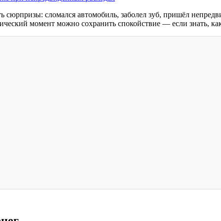
ь сюрпризы: сломался автомобиль, заболел зуб, пришёл непредв
ический момент можно сохранить спокойствие — если знать, как
енег