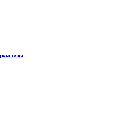
раншизы