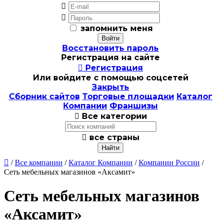


запомнить меня
Восстановить пароль
Регистрация на сайте

Регистрация
Или войдите с помощью соцсетей
Закрыть
Сборник сайтов
Торговые площадки
Каталог
Компании
Франшизы

Все категории

все страны

/
Все компании
/
Каталог Компании
/
Компании России
/
Сеть мебельных магазинов «Аксамит»
Сеть мебельных магазинов
«Аксамит»