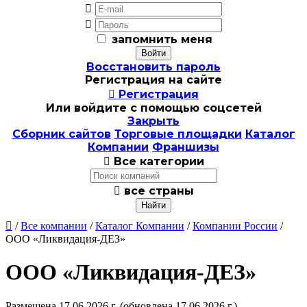


запомнить меня
Восстановить пароль
Регистрация на сайте

Регистрация
Или войдите с помощью соцсетей
Закрыть
Сборник сайтов
Торговые площадки
Каталог
Компании
Франшизы

Все категории

все страны

/
Все компании
/
Каталог Компании
/
Компании России
/
ООО «Ликвидация-ДЕЗ»
ООО «Ликвидация-ДЕЗ»
Размещена 17.06.2026 г.
(обновлена 17.06.2026 г.)