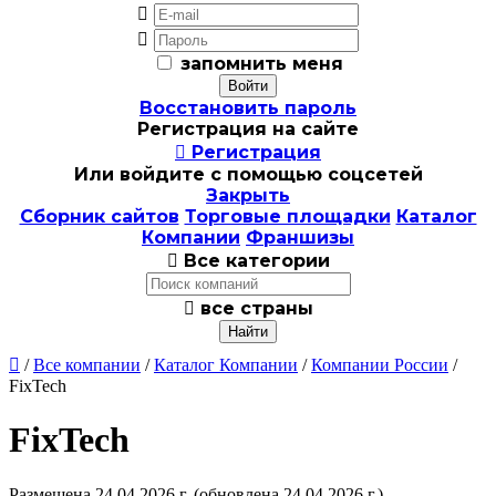


запомнить меня
Восстановить пароль
Регистрация на сайте

Регистрация
Или войдите с помощью соцсетей
Закрыть
Сборник сайтов
Торговые площадки
Каталог
Компании
Франшизы

Все категории

все страны

/
Все компании
/
Каталог Компании
/
Компании России
/
FixTech
FixTech
Размещена 24.04.2026 г.
(обновлена 24.04.2026 г.)