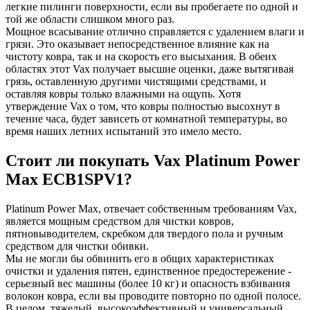
легкие пилинги поверхности, если вы пробегаете по одной и
той же области слишком много раз.
Мощное всасывание отлично справляется с удалением влаги и
грязи. Это оказывает непосредственное влияние как на
чистоту ковра, так и на скорость его высыхания. В обеих
областях этот Vax получает высшие оценки, даже вытягивая
грязь, оставленную другими чистящими средствами, и
оставляя ковры только влажными на ощупь. Хотя
утверждение Vax о том, что ковры полностью высохнут в
течение часа, будет зависеть от комнатной температуры, во
время наших летних испытаний это имело место.
Стоит ли покупать Vax Platinum Power
Max ECB1SPV1?
Platinum Power Max, отвечает собственным требованиям Vax,
является мощным средством для чистки ковров,
пятновыводителем, скребком для твердого пола и ручным
средством для чистки обивки.
Мы не могли бы обвинить его в общих характеристиках
очистки и удаления пятен, единственное предостережение -
серьезный вес машины (более 10 кг) и опасность взбивания
волокон ковра, если вы проводите повторно по одной полосе.
В целом, тяжелый, высокоэффективный и универсальный