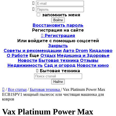


запомнить меня
Восстановить пароль
Регистрация на сайте

Регистрация
Или войдите с помощью соцсетей
Закрыть
Советы и рекомендации
Авто Drom
Кидалово
О Работе
Еще
Отдых
Медицина и Здоровье
Новости
Бытовая техника
Отзывы
Недвижимость
Сад и огород
Новости кино

Бытовая техника

/
Все статьи
/
Бытовая техника
/ Vax Platinum Power Max
ECB1SPV1 мощный пылесос или чистящая машинка для
ковров
Vax Platinum Power Max