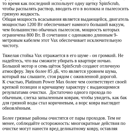
то время как последний использует одну щетку SpinScrub,
чтобы распылять раствор, вводить его в волокна и пылесосить
грязную жидкость.
Общая мощность всасывания является выдающейся, двигатель
мощностью 1200 Вт обеспечивает намного больший вакуум,
чем большинство обычных пылесосов, мощность которых
ограничена 800 Вт. В сочетании с одинаково длинным 9-
метровым кабелем этот Vax обеспечивает исключительную
чистоту.
Тяжелая стойка Vax отражается в его шуме - он громкий. Не
надейтесь, что вы сможите убирать в квартире ночью.
Большой мотор и семь щёток SpinScrub создают отличную
атмосферу. Звук более 85 дБ, что является уровнем шума,
который вы слышите, стоя рядом с оживленной дорогой.
К счастью, Platinum Power Max более чем соответствует своей
крепкой позиции и кричащему характеру с выдающимися
результатами очистки. Достаточно одного прохода по
обычным, слегка запыленным коврам, чтобы увидеть, как бак
для грязной воды стал коричневым, а ворс ковра выглядит
обновлённым.
Более грязные районы очистятся от пары проходов. Тем не
менее, соблюдайте осторожность: многократные действия по
очистке могут нанести вред деликатному ковру, оставляя