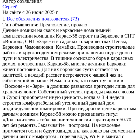
Автор объявления
Сергей
На сайте с 26 июня 2025 г.

Все объявления пользователя (73)
Тип объявления:
Предложение, продаю
Дачные домики на сваях и каркасные дома зимней
комплектации компания Каркас-58 строит на Барковке в СНТ
«Восход», СНТ «Заря» и в садовых товариществах Пензы,
Барковки, Чемодановки, Камайки. Производим строительные
работы в круглогодичном режиме при наличии подъездного
пути и электричества. В тишине соснового бора в каркасных
домах, построенных Каркас-58, многие дачники Барковки
живут постоянно. Для них городская суета остаётся за
калиткой, а каждый рассвет встречается с чашкой чая на
собственной веранде. Немало и тех, кто имеет участки в
«Восходе» и «Заре», а домишко развалюха пригоден лишь для
хранения лопат. Собственный уголок природы рядом с лесом
и Сурой приобретает иную ценность, когда за 3-4 недели
строится комфортабельный утепленный дачный дом
индивидуальной планировки. При недорогой цене каркасным
дачным домикам Каркас-58 можно присваивать титул
«Долгожителя» - соблюдение технологии гарантирует 50-70
лет без ремонта. Заказывайте - построим! На новоселье
примчатся гости и будут завидовать, как ловко вы совместили
дачный быт с комфортом - горячая вода, Wi-Fi и мангал с