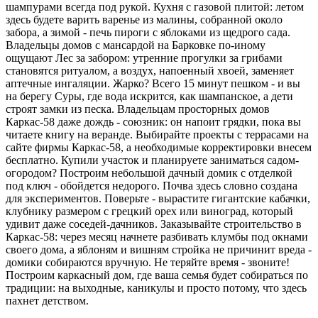
шампурами всегда под рукой. Кухня с газовой плитой: летом
здесь будете варить варенье из малины, собранной около
забора, а зимой - печь пироги с яблоками из щедрого сада.
Владельцы домов с мансардой на Барковке по-иному
ощущают Лес за забором: утренние прогулки за грибами
становятся ритуалом, а воздух, напоенный хвоей, заменяет
аптечные ингаляции. Жарко? Всего 15 минут пешком - и вы
на берегу Суры, где вода искрится, как шампанское, а дети
строят замки из песка. Владельцам просторных домов
Каркас-58 даже дождь - союзник: он напоит грядки, пока вы
читаете книгу на веранде. Выбирайте проекты с террасами на
сайте фирмы Каркас-58, а необходимые корректировки внесем
бесплатно. Купили участок и планируете заниматься садом-
огородом? Построим небольшой дачный домик с отделкой
под ключ - обойдется недорого. Почва здесь словно создана
для экспериментов. Поверьте - вырастите гигантские кабачки,
клубнику размером с грецкий орех или виноград, который
удивит даже соседей-дачников. Заказывайте строительство в
Каркас-58: через месяц начнете разбивать клумбы под окнами
своего дома, а яблоням и вишням стройка не причинит вреда -
домики собираются вручную. Не теряйте время - звоните!
Построим каркасный дом, где ваша семья будет собираться по
традиции: на выходные, каникулы и просто потому, что здесь
пахнет детством.