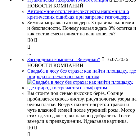
НОВОСТИ КОМПАНИЙ
Автономное отопление: эксперты напомнили о
критических ошибках при заправке газгольдера
Зимняя заправка газгольдера: 3 правила экономии
и безопасности. Почему нельзя ждать 0% остатка и
как состав смеси влияет на ваш кошелек?

0


...
Загородный комплекс "Звёздный"

16.07.2026
НОВОСТИ КОМПАНИЙ
Свадьба в лесу без страха: как найти площадку, где
природа встречается с комфортом
Вы стоите под сенью высоких берёз. Солнце
пробивается сквозь листву, рисуя золотые узоры на
белом платье. Воздух пахнет нагретой травой и
чуть влажной землёй после утренней росы. Мотор
стих где-то далеко, вы наконец добрались. Гости
замерли в предвкушении. Идеальная картинка.

0

