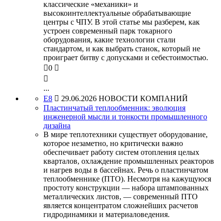
классические «механики» и
высокоинтеллектуальные обрабатывающие
центры с ЧПУ. В этой статье мы разберем, как
устроен современный парк токарного
оборудования, какие технологии стали
стандартом, и как выбрать станок, который не
проиграет битву с допусками и себестоимостью.

0


...
Е8

29.06.2026
НОВОСТИ КОМПАНИЙ
Пластинчатый теплообменник: эволюция
инженерной мысли и тонкости промышленного
дизайна
В мире теплотехники существует оборудование,
которое незаметно, но критически важно
обеспечивает работу систем отопления целых
кварталов, охлаждение промышленных реакторов
и нагрев воды в бассейнах. Речь о пластинчатом
теплообменнике (ПТО). Несмотря на кажущуюся
простоту конструкции — набора штампованных
металлических листов, — современный ПТО
является концентратом сложнейших расчетов
гидродинамики и материаловедения.