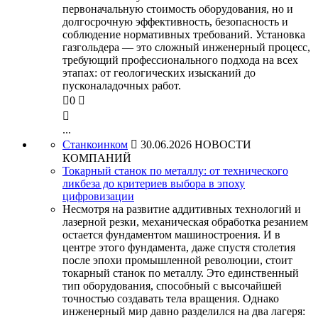
первоначальную стоимость оборудования, но и
долгосрочную эффективность, безопасность и
соблюдение нормативных требований. Установка
газгольдера — это сложный инженерный процесс,
требующий профессионального подхода на всех
этапах: от геологических изысканий до
пусконаладочных работ.

0


...
Станкоинком

30.06.2026
НОВОСТИ
КОМПАНИЙ
Токарный станок по металлу: от технического
ликбеза до критериев выбора в эпоху
цифровизации
Несмотря на развитие аддитивных технологий и
лазерной резки, механическая обработка резанием
остается фундаментом машиностроения. И в
центре этого фундамента, даже спустя столетия
после эпохи промышленной революции, стоит
токарный станок по металлу. Это единственный
тип оборудования, способный с высочайшей
точностью создавать тела вращения. Однако
инженерный мир давно разделился на два лагеря: